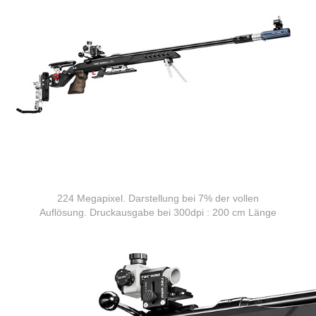
224 Megapixel. Darstellung bei 7% der vollen
Auflösung. Druckausgabe bei 300dpi : 200 cm Länge